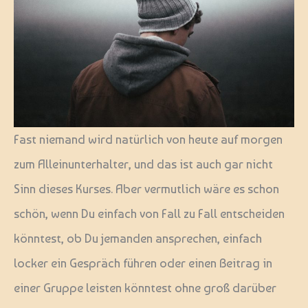
Fast niemand wird natürlich von heute auf morgen
zum Alleinunterhalter, und das ist auch gar nicht
Sinn dieses Kurses. Aber vermutlich wäre es schon
schön, wenn Du einfach von Fall zu Fall entscheiden
könntest, ob Du jemanden ansprechen, einfach
locker ein Gespräch führen oder einen Beitrag in
einer Gruppe leisten könntest ohne groß darüber