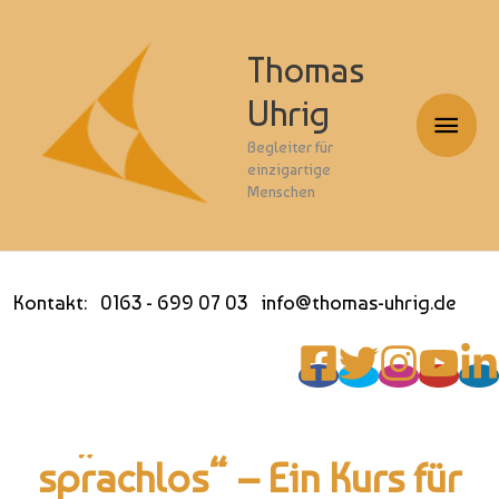
Thomas
Uhrig
Haup
Begleiter für
einzigartige
Menschen
Kontakt: 0163 - 699 07 03 info@thomas-uhrig.de
„Reden – Nie wieder
sprachlos“ – Ein Kurs für