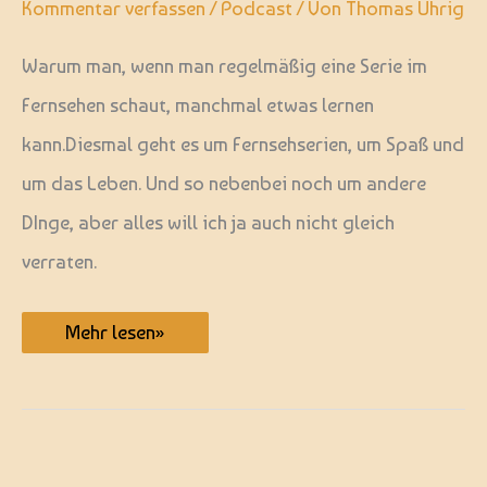
Kommentar verfassen
/
Podcast
/ Von
Thomas Uhrig
Warum man, wenn man regelmäßig eine Serie im
Fernsehen schaut, manchmal etwas lernen
kann.Diesmal geht es um Fernsehserien, um Spaß und
um das Leben. Und so nebenbei noch um andere
DInge, aber alles will ich ja auch nicht gleich
verraten.
Heute
Mehr lesen»
ist
nicht
alle
Tage