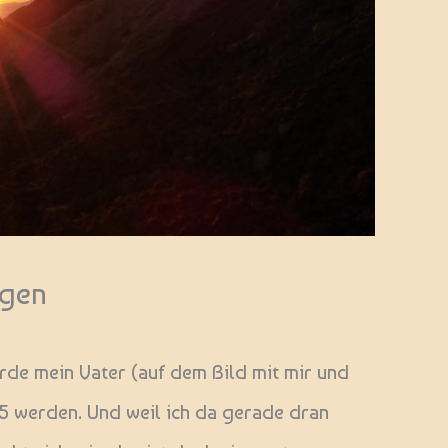
egen
de mein Vater (auf dem Bild mit mir und
5 werden. Und weil ich da gerade dran